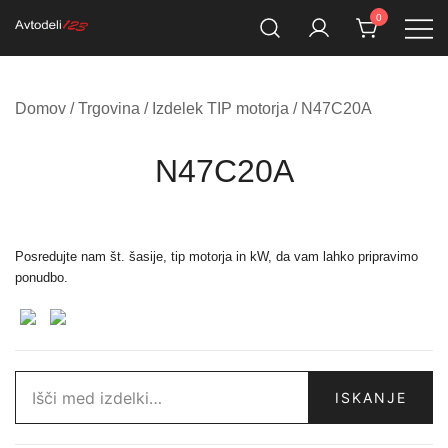
Skip
0
to
Prodaja rezervnih avtodelov
Avtodeli123.si
content
Domov
/
Trgovina
/ Izdelek TIP motorja / N47C20A
N47C20A
Posredujte nam št. šasije, tip motorja in kW, da vam lahko pripravimo
ponudbo.
Išči:
ISKANJE