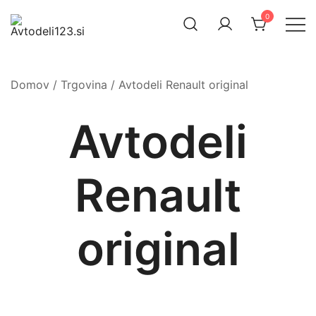
Skip
0
to
content
Prodaja rezervnih avtodelov
Avtodeli123.si
Domov
/
Trgovina
/ Avtodeli Renault original
Avtodeli
Renault
original