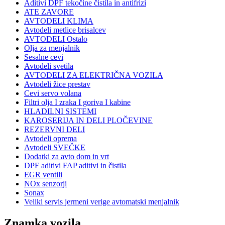
Aditivi DPF tekočine čistila in antifrizi
ATE ZAVORE
AVTODELI KLIMA
Avtodeli metlice brisalcev
AVTODELI Ostalo
Olja za menjalnik
Sesalne cevi
Avtodeli svetila
AVTODELI ZA ELEKTRIČNA VOZILA
Avtodeli žice prestav
Cevi servo volana
Filtri olja I zraka I goriva I kabine
HLADILNI SISTEMI
KAROSERIJA IN DELI PLOČEVINE
REZERVNI DELI
Avtodeli oprema
Avtodeli SVEČKE
Dodatki za avto dom in vrt
DPF aditivi FAP aditivi in čistila
EGR ventili
NOx senzorji
Sonax
Veliki servis jermeni verige avtomatski menjalnik
Znamka vozila