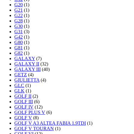
G20
(1)
G21
(1)
G22
(1)
G28
(1)
G30
(1)
G31
(3)
G42
(1)
G80
(1)
G81
(1)
G82
(1)
GALAXY
(7)
GALAXY II
(32)
GALAXY III
(40)
GETZ
(4)
GIULIETTA
(4)
GLC
(1)
GLK
(1)
GOLF II
(2)
GOLF III
(6)
GOLF IV
(12)
GOLF PLUS V
(6)
GOLF V
(8)
GOLF V A3 ALTEA FABIA 1.9TDI
(1)
GOLF V TOURAN
(1)
GOLF VI
(12)