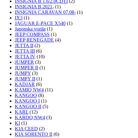
INSIGNIA B 1.6/2.0CDTI
(2)
INSIGNIA B 2021-
(1)
INSIGNIA CARAVAN 07.08-
(1)
IX3
(1)
JAGUAR E-PACE X540
(1)
Japonska vozila
(1)
JEEP COMPASS
(1)
JEEP RENEGADE
(4)
JETTA II
(2)
JETTA III
(6)
JETTA IV
(10)
JUMPER
(3)
JUMPER II
(1)
JUMPY
(3)
JUMPY II
(1)
KADJAR
(6)
KAMIQ NW4
(11)
KANGOO
(8)
KANGOO I
(1)
KANGOO II
(5)
KARL
(12)
KAROQ NW4
(3)
KI
(1)
KIA CEED
(2)
KIA SORENTO II
(6)