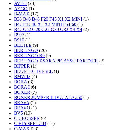
AVEO
(23)
AYGO
(1)
B-MAX
(17)
B38 B46 B48 F20 F45 X1 X2 MINI
(1)
B47 F45-46 X1 X2 MINI F54-60
(1)
B47 G42 G20 G22 G30 G32 X3 X4
(2)
B907
(1)
B910
(1)
BEETLE
(9)
BERLINGO
(26)
BERLINGO B9
(9)
BERLINGO XSARA PICASSO PARTNER
(2)
BIPPER
(1)
BLUETEC DIESEL
(1)
BMW I3
(4)
BORA
(3)
BORA I
(6)
BOXER
(7)
BOXER JUMPER II DUCATO 250
(1)
BRAVA
(1)
BRAVO
(1)
BV5
(19)
C-CROSSER
(6)
C-ELYSEE 1.5D
(11)
C-MAX
(28)