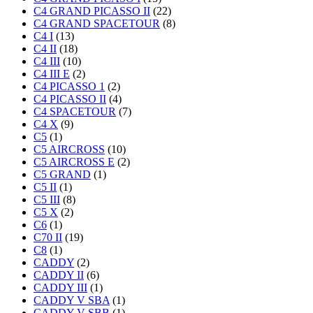
C4 GRAND PICASSO II
(22)
C4 GRAND SPACETOUR
(8)
C4 I
(13)
C4 II
(18)
C4 III
(10)
C4 III E
(2)
C4 PICASSO 1
(2)
C4 PICASSO II
(4)
C4 SPACETOUR
(7)
C4 X
(9)
C5
(1)
C5 AIRCROSS
(10)
C5 AIRCROSS E
(2)
C5 GRAND
(1)
C5 II
(1)
C5 III
(8)
C5 X
(2)
C6
(1)
C70 II
(19)
C8
(1)
CADDY
(2)
CADDY II
(6)
CADDY III
(1)
CADDY V SBA
(1)
CADDY V SBB
(1)