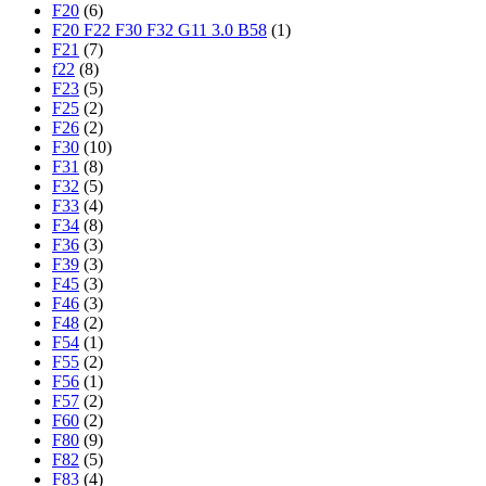
F20
(6)
F20 F22 F30 F32 G11 3.0 B58
(1)
F21
(7)
f22
(8)
F23
(5)
F25
(2)
F26
(2)
F30
(10)
F31
(8)
F32
(5)
F33
(4)
F34
(8)
F36
(3)
F39
(3)
F45
(3)
F46
(3)
F48
(2)
F54
(1)
F55
(2)
F56
(1)
F57
(2)
F60
(2)
F80
(9)
F82
(5)
F83
(4)