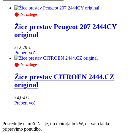
Ni zaloge
Žice prestav Peugeot 207 2444CY
original
212,79
€
Preberi več
Ni zaloge
Žice prestav CITROEN 2444.CZ
original
74,04
€
Preberi več
Posredujte nam št. šasije, tip motorja in kW, da vam lahko
pripravimo ponudbo.