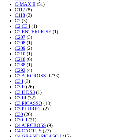
C-MAX II
(51)
C117
(8)
C118
(2)
C2
(3)
C2 C3 I
(1)
C2 ENTERPRISE
(1)
C207
(3)
C208
(1)
C209
(2)
C210
(1)
C218
(6)
C288
(1)
C292
(4)
C3 AIRCROSS II
(33)
C3 I
(3)
C3 II
(26)
C3 II DS3
(1)
C3 III
(32)
C3 PICASSO
(18)
C3 PLURIEL
(2)
C30
(20)
C30 II
(21)
C4 AIRCROSS
(9)
C4 CACTUS
(27)
C4 GRAND PICASO I
(15)