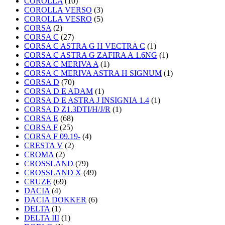
COROLLA
(10)
COROLLA VERSO
(3)
COROLLA VESRO
(5)
CORSA
(2)
CORSA C
(27)
CORSA C ASTRA G H VECTRA C
(1)
CORSA C ASTRA G ZAFIRA A 1.6NG
(1)
CORSA C MERIVA A
(1)
CORSA C MERIVA ASTRA H SIGNUM
(1)
CORSA D
(70)
CORSA D E ADAM
(1)
CORSA D E ASTRA J INSIGNIA 1.4
(1)
CORSA D Z1.3DTI/H/J/R
(1)
CORSA E
(68)
CORSA F
(25)
CORSA F 09.19-
(4)
CRESTA V
(2)
CROMA
(2)
CROSSLAND
(79)
CROSSLAND X
(49)
CRUZE
(69)
DACIA
(4)
DACIA DOKKER
(6)
DELTA
(1)
DELTA III
(1)