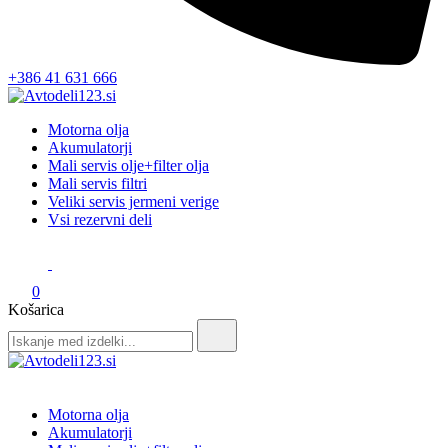
+386 41 631 666
Avtodeli123.si
Prodaja rezervnih avtodelov
Motorna olja
Akumulatorji
Mali servis olje+filter olja
Mali servis filtri
Veliki servis jermeni verige
Vsi rezervni deli
0
Košarica
Search
for:
Avtodeli123.si
Prodaja rezervnih avtodelov
Motorna olja
Akumulatorji