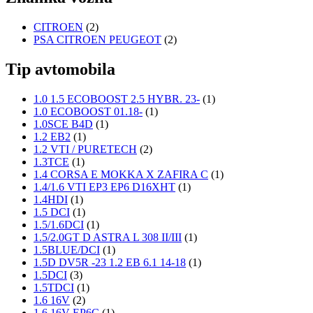
CITROEN
(2)
PSA CITROEN PEUGEOT
(2)
Tip avtomobila
1.0 1.5 ECOBOOST 2.5 HYBR. 23-
(1)
1.0 ECOBOOST 01.18-
(1)
1.0SCE B4D
(1)
1.2 EB2
(1)
1.2 VTI / PURETECH
(2)
1.3TCE
(1)
1.4 CORSA E MOKKA X ZAFIRA C
(1)
1.4/1.6 VTI EP3 EP6 D16XHT
(1)
1.4HDI
(1)
1.5 DCI
(1)
1.5/1.6DCI
(1)
1.5/2.0GT D ASTRA L 308 II/III
(1)
1.5BLUE/DCI
(1)
1.5D DV5R -23 1.2 EB 6.1 14-18
(1)
1.5DCI
(3)
1.5TDCI
(1)
1.6 16V
(2)
1.6 16V EP6C
(1)