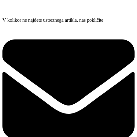
Skip
V kolikor ne najdete ustreznega artikla, nas pokličite.
to
content