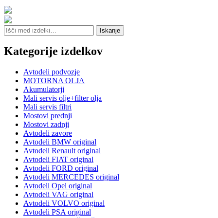
Išči:
Iskanje
Kategorije izdelkov
Avtodeli podvozje
MOTORNA OLJA
Akumulatorji
Mali servis olje+filter olja
Mali servis filtri
Mostovi prednji
Mostovi zadnji
Avtodeli zavore
Avtodeli BMW original
Avtodeli Renault original
Avtodeli FIAT original
Avtodeli FORD original
Avtodeli MERCEDES original
Avtodeli Opel original
Avtodeli VAG original
Avtodeli VOLVO original
Avtodeli PSA original