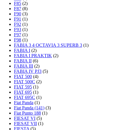
F85
(2)
F87
(8)
F90
(3)
F91
(1)
F92
(1)
F93
(1)
F97
(1)
F98
(1)
FABIA 3 4 OCTAVIA 3 SUPERB 3
(1)
FABIA I
(2)
FABIA I PRAKTIK
(2)
FABIA II
(6)
FABIA III
(2)
FABIA IV PJ3
(5)
FIAT 500
(4)
FIAT 500C
(2)
FIAT 595
(1)
FIAT 695
(1)
FIAT 695C
(1)
Fiat Panda
(1)
Fiat Panda (141)
(3)
Fiat Punto 188
(1)
FIESAT VI
(5)
FIESAT VII
(1)
FIESTA
(5)