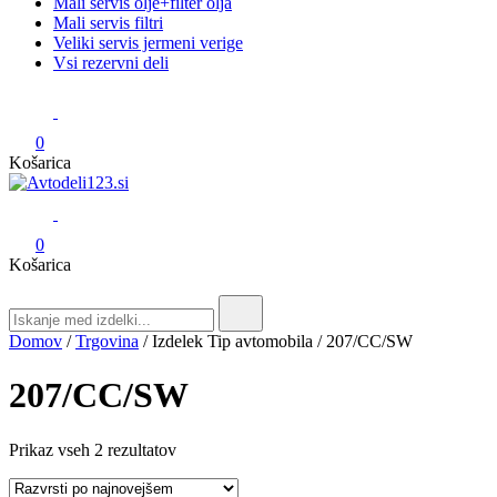
Mali servis olje+filter olja
Mali servis filtri
Veliki servis jermeni verige
Vsi rezervni deli
0
Košarica
Avtodeli123.si
Prodaja rezervnih avtodelov
0
Košarica
Search
for:
Domov
/
Trgovina
/ Izdelek Tip avtomobila / 207/CC/SW
207/CC/SW
Razvrščeno
Prikaz vseh 2 rezultatov
po
datumu