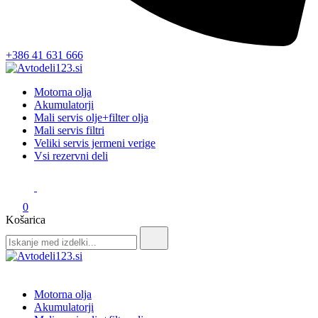
+386 41 631 666
Avtodeli123.si
Prodaja rezervnih avtodelov
Motorna olja
Akumulatorji
Mali servis olje+filter olja
Mali servis filtri
Veliki servis jermeni verige
Vsi rezervni deli
0
Košarica
Search
for:
Avtodeli123.si
Prodaja rezervnih avtodelov
Motorna olja
Akumulatorji