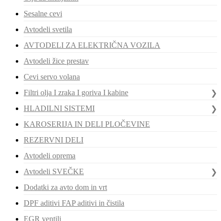
Sesalne cevi
Avtodeli svetila
AVTODELI ZA ELEKTRIČNA VOZILA
Avtodeli žice prestav
Cevi servo volana
Filtri olja I zraka I goriva I kabine
HLADILNI SISTEMI
KAROSERIJA IN DELI PLOČEVINE
REZERVNI DELI
Avtodeli oprema
Avtodeli SVEČKE
Dodatki za avto dom in vrt
DPF aditivi FAP aditivi in čistila
EGR ventili