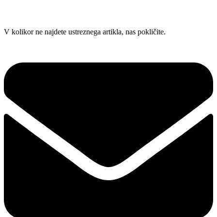
Skip
V kolikor ne najdete ustreznega artikla, nas pokličite.
to
content