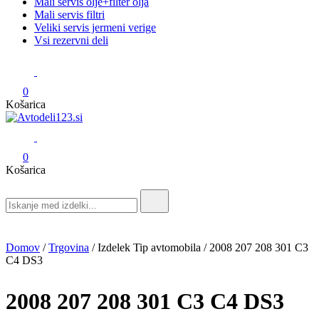
Mali servis olje+filter olja
Mali servis filtri
Veliki servis jermeni verige
Vsi rezervni deli
0
Košarica
Avtodeli123.si
Prodaja rezervnih avtodelov
0
Košarica
Search
for:
Domov
/
Trgovina
/ Izdelek Tip avtomobila / 2008 207 208 301 C3
C4 DS3
2008 207 208 301 C3 C4 DS3