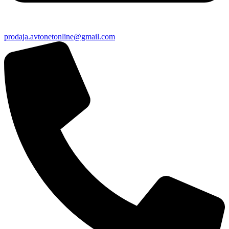
prodaja.avtonetonline@gmail.com