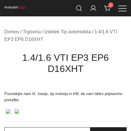
Skip
0
to
Prodaja rezervnih avtodelov
Avtodeli123.si
content
Domov
/
Trgovina
/ Izdelek Tip avtomobila / 1.4/1.6 VTI
EP3 EP6 D16XHT
1.4/1.6 VTI EP3 EP6
D16XHT
Posredujte nam št. šasije, tip motorja in kW, da vam lahko pripravimo
ponudbo.
Išči: