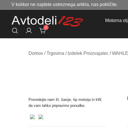
Skip
V kolikor ne najdete ustreznega artikla, nas pokličite.
to
content
Motorna ol
0
Prodaja rezervnih avtodelov
Avtodeli123.si
Domov
/
Trgovina
/ Izdelek Proizvajalec / WAHL
Posredujte nam št. šasije, tip motorja in kW,
da vam lahko pripravimo ponudbo.