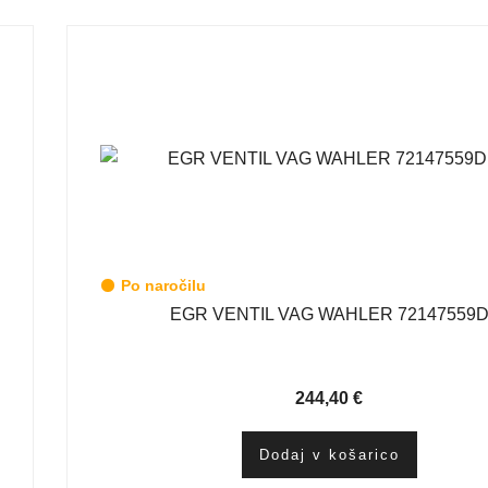
Po naročilu
EGR VENTIL VAG WAHLER 72147559
244,40
€
Dodaj v košarico