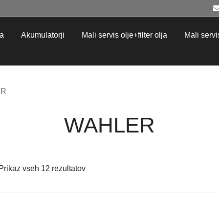
ja
Akumulatorji
Mali servis olje+filter olja
Mali servis 
ER
WAHLER
Razvrščeno
Prikaz vseh 12 rezultatov
po
datumu