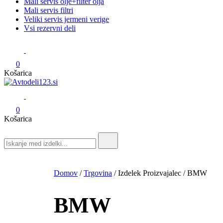
Mali servis olje+filter olja
Mali servis filtri
Veliki servis jermeni verige
Vsi rezervni deli
0
Košarica
Avtodeli123.si
Prodaja rezervnih avtodelov
0
Košarica
Search
for:
Domov
/
Trgovina
/ Izdelek Proizvajalec / BMW
BMW