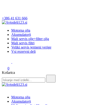
+386 41 631 666
Avtodeli123.si
Prodaja rezervnih avtodelov
Motorna olja
Akumulatorji
Mali servis olje+filter olja
Mali servis filtri
Veliki servis jermeni verige
Vsi rezervni deli
0
Košarica
Search
for:
Avtodeli123.si
Prodaja rezervnih avtodelov
Motorna olja
Akumulatorji