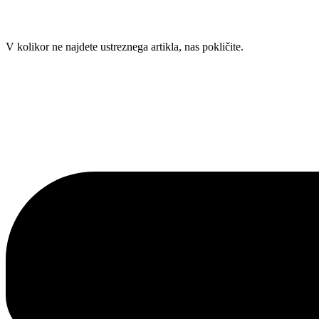
Skip
V kolikor ne najdete ustreznega artikla, nas pokličite.
to
content