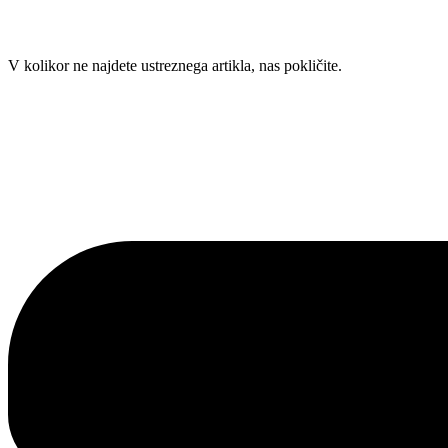
Skip
V kolikor ne najdete ustreznega artikla, nas pokličite.
to
content