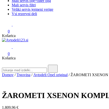
Mali servis olje+filter olja
Mali servis filtri
Veliki servis jermeni verige
Vsi rezervni deli
0
Košarica
Avtodeli123.si
Prodaja rezervnih avtodelov
0
Košarica
Search
for:
Domov
/
Trgovina
/
Avtodeli Opel original
/ ŽAROMETI XSENON 
ŽAROMETI XSENON KOMPLE
1.809,96
€