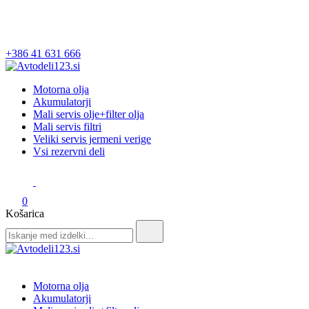
+386 41 631 666
Avtodeli123.si
Prodaja rezervnih avtodelov
Motorna olja
Akumulatorji
Mali servis olje+filter olja
Mali servis filtri
Veliki servis jermeni verige
Vsi rezervni deli
0
Košarica
Search
for:
Avtodeli123.si
Prodaja rezervnih avtodelov
Motorna olja
Akumulatorji