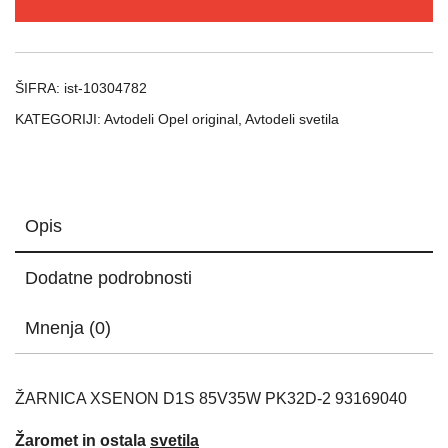
PK32D-
2
količina
ŠIFRA:
ist-10304782
KATEGORIJI:
Avtodeli Opel original
,
Avtodeli svetila
Opis
Dodatne podrobnosti
Mnenja (0)
ŽARNICA XSENON D1S 85V35W PK32D-2 93169040
Žaromet in ostala
svetila