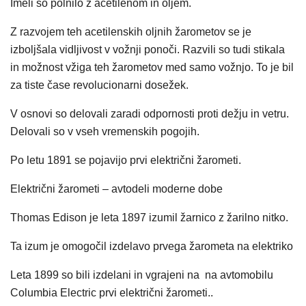
Imeli so polnilo z acetilenom in oljem.
Z razvojem teh acetilenskih oljnih žarometov se je
izboljšala vidljivost v vožnji ponoči. Razvili so tudi stikala
in možnost vžiga teh žarometov med samo vožnjo. To je bil
za tiste čase revolucionarni dosežek.
V osnovi so delovali zaradi odpornosti proti dežju in vetru.
Delovali so v vseh vremenskih pogojih.
Po letu 1891 se pojavijo prvi električni žarometi.
Električni žarometi – avtodeli moderne dobe
Thomas Edison je leta 1897 izumil žarnico z žarilno nitko.
Ta izum je omogočil izdelavo prvega žarometa na elektriko
Leta 1899 so bili izdelani in vgrajeni na na avtomobilu
Columbia Electric prvi električni žarometi..