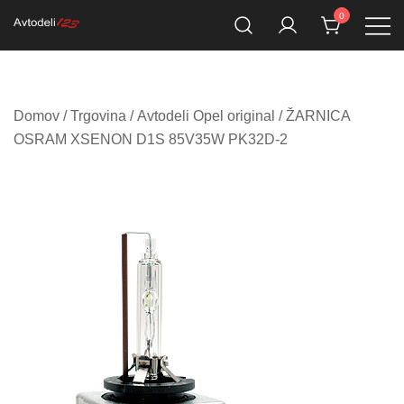
Skip
0
to
Prodaja rezervnih avtodelov
Avtodeli123.si
content
Domov
/
Trgovina
/
Avtodeli Opel original
/ ŽARNICA
OSRAM XSENON D1S 85V35W PK32D-2