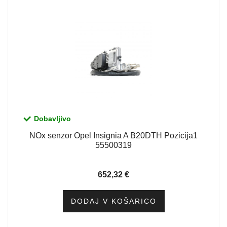
Dobavljivo
NOx senzor Opel Insignia A B20DTH Pozicija1
55500319
652,32
€
DODAJ V KOŠARICO