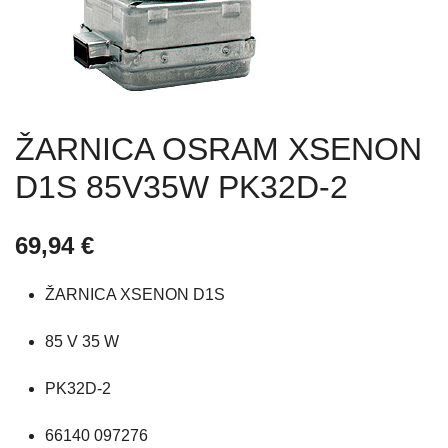
ŽARNICA OSRAM XSENON
D1S 85V35W PK32D-2
69,94
€
ŽARNICA XSENON D1S
85 V 35 W
PK32D-2
66140 097276