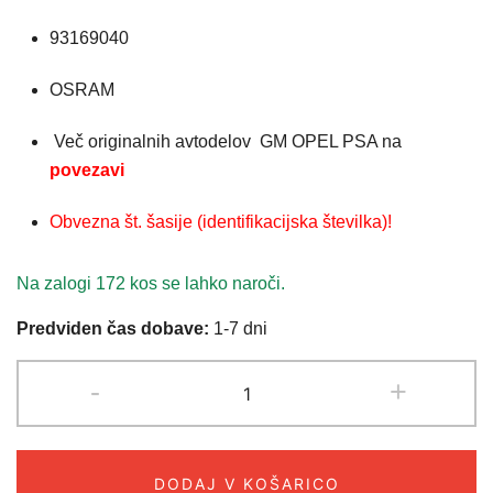
93169040
OSRAM
Več originalnih avtodelov GM OPEL PSA na
povezavi
Obvezna št. šasije (identifikacijska številka)!
Na zalogi 172 kos se lahko naroči.
Predviden čas dobave:
1-7 dni
ŽARNICA
-
+
OSRAM
XSENON
D1S
DODAJ V KOŠARICO
85V35W