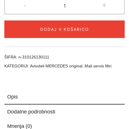
Mali
-
+
servis
filter
olja
DODAJ V KOŠARICO
MERCEDES
6421800009
original
količina
ŠIFRA:
n-310126130111
KATEGORIJI:
Avtodeli MERCEDES original
,
Mali servis filtri
Opis
Dodatne podrobnosti
Mnenja (0)