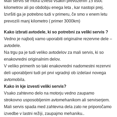
Mali servis se mora izvesti vsakih prevoženih 15 tisoč
kilometrov ali po obdobju enega leta , kar nastopi prej.
Izvršiti ga je potrebno tudi v primeru, če smo v enem letu
prevozili manj kilometro ( primer 3000km)
Kako izbrati avtodele, ki so potrebni za veliki servis ?
Vedno je najbolj varno uporabiti originalne rezervne dele –
avtodele.
Na trgu pa je tudi veliko avtodelov za mali servis, ki so
enakovredni originalnim delov.
V veliko primerih so taki enakovredni nadomestni rezervni
deli uporabljeni tudi pri prvi vgradnji ob izdelavi novega
avtomobila.
Kako in kje izvesti veliki servis?
Vsako zahtevno delo na motorju vedno zaupamo
strokovno usposobljenim avtomehanikom ali serviserjem.
Mali servis spada med zahtevna dela zato ne priporočamo
izvedbe v lastni režiji, zaupajmo mehaniku..