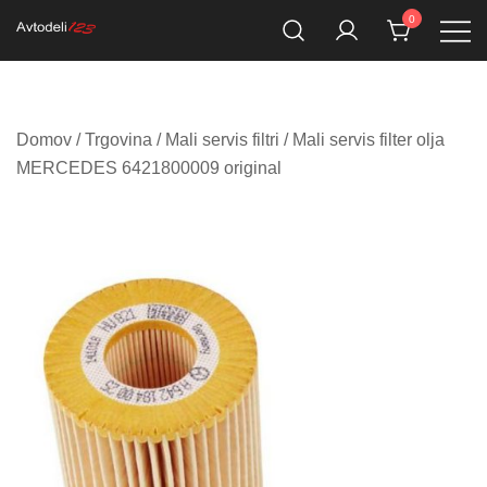
Skip
0
to
Prodaja rezervnih avtodelov
Avtodeli123.si
content
Domov
/
Trgovina
/
Mali servis filtri
/ Mali servis filter olja
MERCEDES 6421800009 original