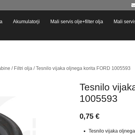
ja
Akumulatorji
Mali servis olje+filter olja
Mali servis 
kabine
/
Filtri olja
/ Tesnilo vijaka oljnega korita FORD 1005593
Tesnilo vija
1005593
0,75
€
Tesnilo vijaka oljne