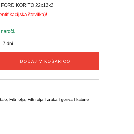
 FORD KORITO 22x13x3
ntifikacijska številka)!
 naroči.
-7 dni
DODAJ V KOŠARICO
talo
,
Filtri olja
,
Filtri olja I zraka I goriva I kabine