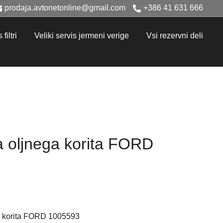
prodaja.avtonetonline@gmail.com
+386 41 631 666
filtri
Veliki servis jermeni verige
Vsi rezervni deli
ka oljnega korita FORD
ga korita FORD 1005593