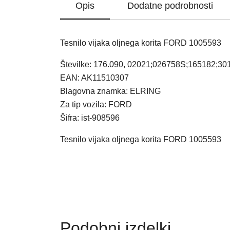
Opis
Dodatne podrobnosti
Tesnilo vijaka oljnega korita FORD 1005593
Številke: 176.090, 02021;026758S;165182;
EAN: AK11510307
Blagovna znamka: ELRING
Za tip vozila: FORD
Šifra: ist-908596
Tesnilo vijaka oljnega korita FORD 1005593
Podobni izdelki