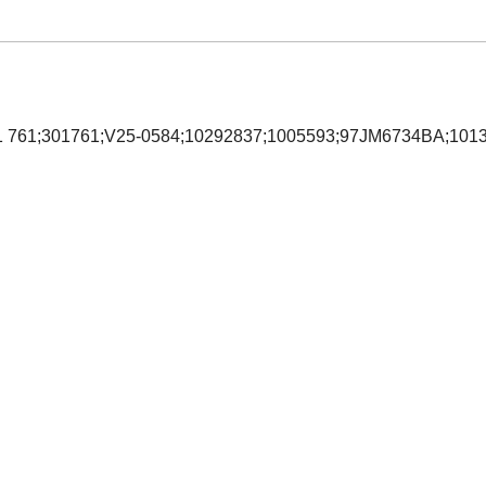
301 761;301761;V25-0584;10292837;1005593;97JM6734BA;101