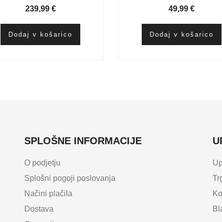
239,99
€
49,99
€
Dodaj v košarico
Dodaj v košarico
SPLOŠNE INFORMACIJE
U
O podjetju
Up
Splošni pogoji poslovanja
Tr
Načini plačila
Ko
Dostava
Bl