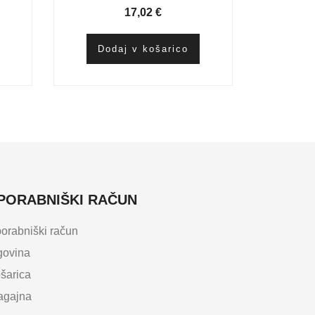
17,02
€
Dodaj v košarico
PORABNIŠKI RAČUN
orabniški račun
govina
šarica
agajna