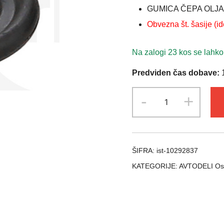
GUMICA ČEPA OLJA
Obvezna št. šasije (ide
Na zalogi 23 kos se lahko
Predviden čas dobave:
1
Tesnilo
-
+
vijaka
oljnega
korita
FORD
ŠIFRA:
ist-10292837
1005593
KATEGORIJE:
AVTODELI Os
količina