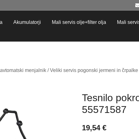
ja
Akumulatorji
Mali servis olje+filter olja
Mali servis 
e avtomatski menjalnik
/
Veliki servis pogonski jermeni in črpalk
Tesnilo pokr
55571587
19,54
€