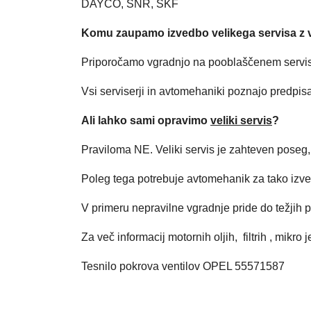
DAYCO, SNR, SKF
Komu zaupamo izvedbo velikega servisa z 
Priporočamo vgradnjo na pooblaščenem servisu
Vsi serviserji in avtomehaniki poznajo predpisan
Ali lahko sami opravimo
veliki servis
?
Praviloma NE. Veliki servis je zahteven poseg,
Poleg tega potrebuje avtomehanik za tako izv
V primeru nepravilne vgradnje pride do težjih 
Za več informacij motornih oljih, filtrih , mik
Tesnilo pokrova ventilov OPEL 55571587