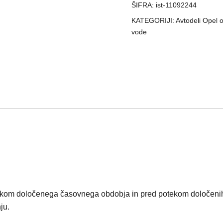
55571587
ŠIFRA:
ist-11092244
količina
KATEGORIJI:
Avtodeli Opel o
vode
ekom določenega časovnega obdobja in pred potekom določenih
ju.