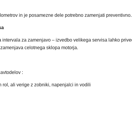
kilometrov in je posamezne dele potrebno zamenjati preventivno.
sa
intervala za zamenjavo – izvedbo velikega servisa lahko prive
udi zamenjava celotnega sklopa motorja.
avtodelov :
l, ali verige z zobniki, napenjalci in vodili