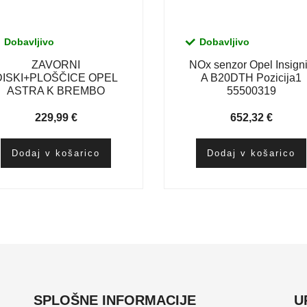
Dobavljivo
Dobavljivo
ZAVORNI
NOx senzor Opel Insign
DISKI+PLOŠČICE OPEL
A B20DTH Pozicija1
ASTRA K BREMBO
55500319
229,99
€
652,32
€
Dodaj v košarico
Dodaj v košarico
SPLOŠNE INFORMACIJE
U