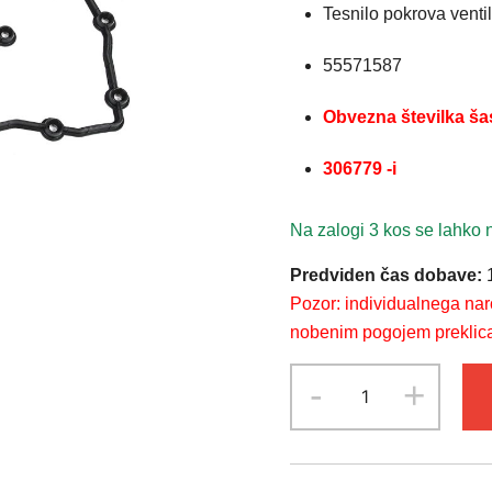
Tesnilo pokrova vent
55571587
Obvezna številka ša
306779 -i
Na zalogi 3 kos se lahko n
Predviden čas dobave:
1
Pozor: individualnega na
nobenim pogojem preklicati
Tesnilo
-
+
pokrova
ventilov
OPEL