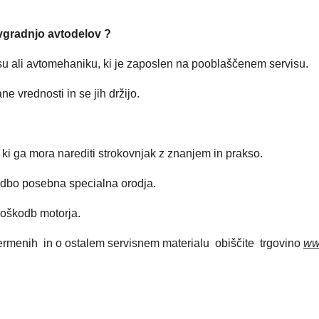
vgradnjo avtodelov ?
 ali avtomehaniku, ki je zaposlen na pooblaščenem servisu.
e vrednosti in se jih držijo.
 ki ga mora narediti strokovnjak z znanjem in prakso.
edbo posebna specialna orodja.
poškodb motorja.
ro jermenih in o ostalem servisnem materialu obiščite trgovino
ww