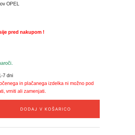
ilov OPEL
sije pred nakupom !
aroči.
-7 dni
ročenega in plačanega izdelka ni možno pod
, vrniti ali zamenjati.
DODAJ V KOŠARICO