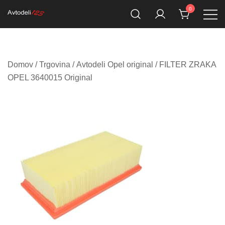
Skip
0
to
Prodaja rezervnih avtodelov
Avtodeli123.si
content
Domov
/
Trgovina
/
Avtodeli Opel original
/ FILTER ZRAKA
OPEL 3640015 Original