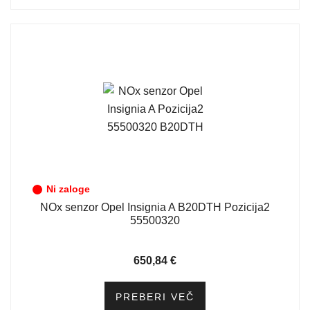
Ni zaloge
NOx senzor Opel Insignia A B20DTH Pozicija2
55500320
650,84
€
PREBERI VEČ