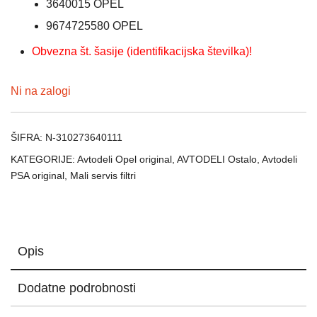
3640015
OPEL
9674725580
OPEL
Obvezna št. šasije (identifikacijska številka)!
Ni na zalogi
ŠIFRA:
N-310273640111
KATEGORIJE:
Avtodeli Opel original
,
AVTODELI Ostalo
,
Avtodeli
PSA original
,
Mali servis filtri
Opis
Dodatne podrobnosti