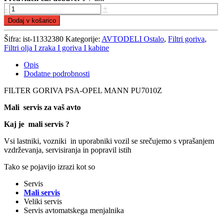
FILTER
-
+
GORIVA
Dodaj v košarico
PSA-
OPEL
Šifra:
ist-11332380
Kategorije:
AVTODELI Ostalo
,
Filtri goriva
,
MANN
Filtri olja I zraka I goriva I kabine
PU7010Z
količina
Opis
Dodatne podrobnosti
FILTER GORIVA PSA-OPEL MANN PU7010Z
Mali servis za vaš avto
Kaj je mali servis ?
Vsi lastniki, vozniki in uporabniki vozil se srečujemo s vprašanjem
vzdrževanja, servisiranja in popravil istih
Tako se pojavijo izrazi kot so
Servis
Mali servis
Veliki servis
Servis avtomatskega menjalnika