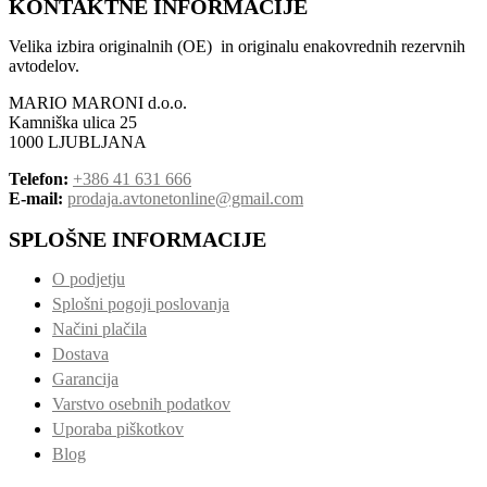
KONTAKTNE INFORMACIJE
Velika izbira originalnih (OE) in originalu enakovrednih rezervnih
avtodelov.
MARIO MARONI d.o.o.
Kamniška ulica 25
1000 LJUBLJANA
Telefon:
+386 41 631 666
E-mail:
prodaja.avtonetonline@gmail.com
SPLOŠNE INFORMACIJE
O podjetju
Splošni pogoji poslovanja
Načini plačila
Dostava
Garancija
Varstvo osebnih podatkov
Uporaba piškotkov
Blog