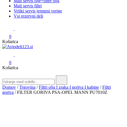
Mali servis olje+filter olja
Mali servis filtri
Veliki servis jermeni verige
Vsi rezervni deli
0
Košarica
Avtodeli123.si
Prodaja rezervnih avtodelov
0
Košarica
Search
for:
Domov
/
Trgovina
/
Filtri olja I zraka I goriva I kabine
/
Filtri
goriva
/ FILTER GORIVA PSA-OPEL MANN PU7010Z