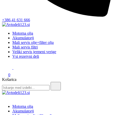
+386 41 631 666
Avtodeli123.si
Prodaja rezervnih avtodelov
Motorna olja
Akumulatorji
Mali servis olje+filter olja
Mali servis filtri
Veliki servis jermeni verige
Vsi rezervni deli
0
Košarica
Search
for:
Avtodeli123.si
Prodaja rezervnih avtodelov
Motorna olja
Akumulatorji