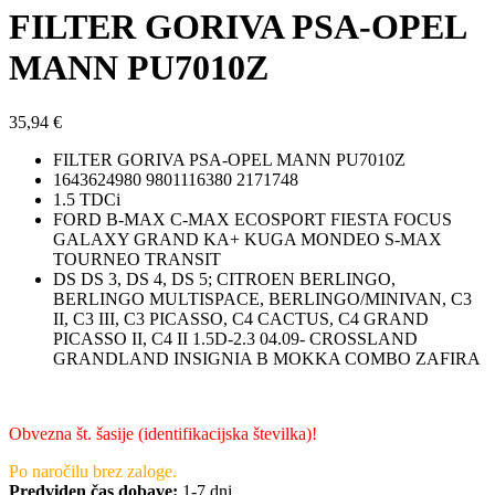
FILTER GORIVA PSA-OPEL
MANN PU7010Z
35,94
€
FILTER GORIVA PSA-OPEL MANN PU7010Z
1643624980 9801116380 2171748
1.5 TDCi
FORD B-MAX C-MAX ECOSPORT FIESTA FOCUS
GALAXY GRAND KA+ KUGA MONDEO S-MAX
TOURNEO TRANSIT
DS DS 3, DS 4, DS 5; CITROEN BERLINGO,
BERLINGO MULTISPACE, BERLINGO/MINIVAN, C3
II, C3 III, C3 PICASSO, C4 CACTUS, C4 GRAND
PICASSO II, C4 II 1.5D-2.3 04.09- CROSSLAND
GRANDLAND INSIGNIA B MOKKA COMBO ZAFIRA
Obvezna št. šasije (identifikacijska številka)!
Po naročilu brez zaloge.
Predviden čas dobave:
1-7 dni