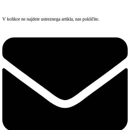
Skip
V kolikor ne najdete ustreznega artikla, nas pokličite.
to
content