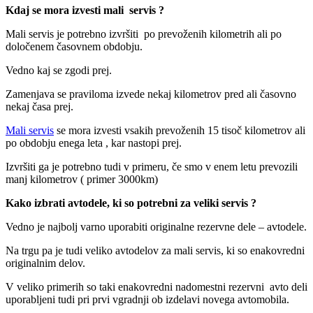
Kdaj se mora izvesti mali servis ?
Mali servis je potrebno izvršiti po prevoženih kilometrih ali po
določenem časovnem obdobju.
Vedno kaj se zgodi prej.
Zamenjava se praviloma izvede nekaj kilometrov pred ali časovno
nekaj časa prej.
Mali servis
se mora izvesti vsakih prevoženih 15 tisoč kilometrov ali
po obdobju enega leta , kar nastopi prej.
Izvršiti ga je potrebno tudi v primeru, če smo v enem letu prevozili
manj kilometrov ( primer 3000km)
Kako izbrati avtodele, ki so potrebni za veliki servis ?
Vedno je najbolj varno uporabiti originalne rezervne dele – avtodele.
Na trgu pa je tudi veliko avtodelov za mali servis, ki so enakovredni
originalnim delov.
V veliko primerih so taki enakovredni nadomestni rezervni avto deli
uporabljeni tudi pri prvi vgradnji ob izdelavi novega avtomobila.