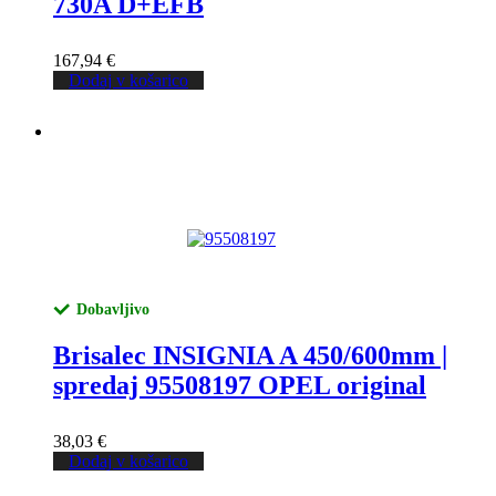
730A D+EFB
167,94
€
Dodaj v košarico
Dobavljivo
Brisalec INSIGNIA A 450/600mm |
spredaj 95508197 OPEL original
38,03
€
Dodaj v košarico