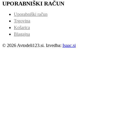
UPORABNIŠKI RAČUN
Uporabniški račun
Trgovina
Košarica
Blagajna
© 2026 Avtodeli123.si. Izvedba:
Isaac.si