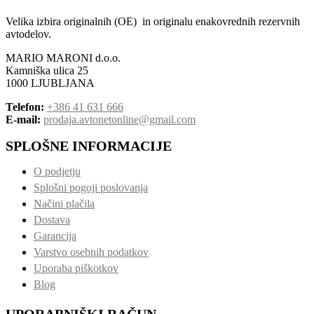
Velika izbira originalnih (OE) in originalu enakovrednih rezervnih
avtodelov.
MARIO MARONI d.o.o.
Kamniška ulica 25
1000 LJUBLJANA
Telefon:
+386 41 631 666
E-mail:
prodaja.avtonetonline@gmail.com
SPLOŠNE INFORMACIJE
O podjetju
Splošni pogoji poslovanja
Načini plačila
Dostava
Garancija
Varstvo osebnih podatkov
Uporaba piškotkov
Blog
UPORABNIŠKI RAČUN