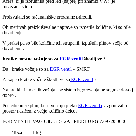
Afera, ki je izbruhnila pred leti (najprej pri znamki VW), je
povezana s tem.
Proizvajalci so računalniške programe priredili.
Ob meritvah preizkuševalne naprave so izmerile količine, ki so bile
dovoljenje.
V praksi pa so bile količine teh strupenih izpušnih plinov večje od
dovoljenih.
Kratke mestne vožnje so za
EGR ventil
škodljive ?
Da , kratke vožnje so za
EGR ventil
» SMRT« .
Zakaj so kratke vožnje škodljive za
EGR ventil
?
Na kratkih in mestih vožnjah se sistem izgorevanja ne segreje dovolj
dobro .
Posledično se plini, ki se vračajo preko
EGR ventila
v zgorevalni
prostor nasičeni z večjo količino delcev.
EGR VENTIL VAG 03L131512AT PIERBURG 7.09720.00.0
Teža
1 kg