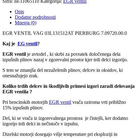
Šifra:
ist-11065110
Kategorija:
EGR ventili
PIERBURG
7.09720.00.0
Opis
količina
Dodatne podrobnosti
Mnenja (0)
EGR VENTIL VAG 03L131512AT PIERBURG 7.09720.00.0
Kaj je
EG ventil
?
EGR ventil
je avtodel , ki skrbi za povratek določenega dela
izpušnih plinov nazaj v zgorevalni prostor kjer trdi delci izgorijo.
S tem se zmanjša del nezaželenih plinov, delcev in oksidov, ki
onesnažujejo zrak.
Koliko trdih delcev in škodljivih primesi izgori zaradi delovanja
EGR ventila ?
Pri bencinskih motorjih
EGR ventil
vrača oziroma vrti približno
15% izpušnih plinov.
Del, ki se vrača iz izgorevalnega prostora je čistejši, ker dodatno
izgorijo trdi delci in nečistoče v izpuhu.
Dizelski motorji dosegajo višje temperature pri eksploziji in