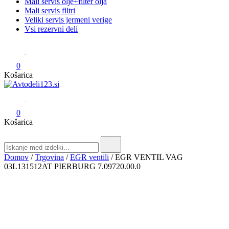
Mali servis olje+filter olja
Mali servis filtri
Veliki servis jermeni verige
Vsi rezervni deli
0
Košarica
Avtodeli123.si
Prodaja rezervnih avtodelov
0
Košarica
Search
for:
Domov
/
Trgovina
/
EGR ventili
/ EGR VENTIL VAG
03L131512AT PIERBURG 7.09720.00.0