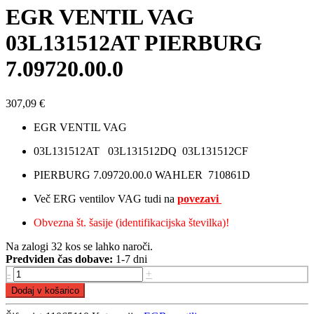
EGR VENTIL VAG
03L131512AT PIERBURG
7.09720.00.0
307,09
€
EGR VENTIL VAG
03L131512AT 03L131512DQ 03L131512CF
PIERBURG 7.09720.00.0 WAHLER 710861D
Več ERG ventilov VAG tudi na
povezavi
Obvezna št. šasije (identifikacijska številka)!
Na zalogi 32 kos se lahko naroči.
Predviden čas dobave:
1-7 dni
EGR
-
+
VENTIL
Dodaj v košarico
VAG
03L131512AT