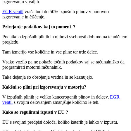
izgorevanju v valjih.
EGR ventil
vrača tudi do 50% izpušnih plinov v ponovno
izgorevanje in čiščenje.
Prirejanje podatkov kaj to pomeni ?
Podatke o izpušnih plinih in njihovi vsebnosti dobimo na tehničnem
pregledu.
Tam izmerijo vse količine in vse pline ter trde delce.
Vsako vozilo pa ne pokaže točnih podatkov saj se računalniško da
programirati motorni računalnik.
Taka dejanja so obsojanja vredna in se kaznujejo.
Kakšni so plini pri izgorevanju v motorju?
V izpušnih plinih je veliko kancerogenih plinov in delcev,
EGR
ventil
s svojim delovanjem zmanjšuje količino le teh.
Kako so regulirani izpusti v EU ?
EU s svojimi predpisi določa, koliko katerih je lahko v izpustu.