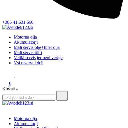
+386 41 631 666
Avtodeli123.si
Prodaja rezervnih avtodelov
Motorna olja
Akumulatorji
Mali servis olje+filter olja
Mali servis filtri
Veliki servis jermeni verige
Vsi rezervni deli
0
Košarica
Search
for:
Avtodeli123.si
Prodaja rezervnih avtodelov
Motorna olja
Akumulatorji