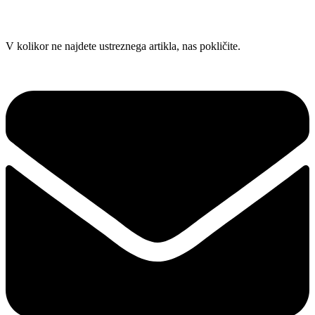
Skip
V kolikor ne najdete ustreznega artikla, nas pokličite.
to
content