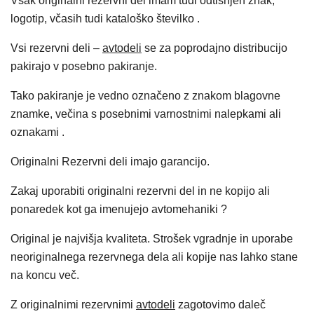
Vsak originalni rezervni del imam tudi odtisnjen znak,
logotip, včasih tudi kataloško številko .
Vsi rezervni deli –
avtodeli
se za poprodajno distribucijo
pakirajo v posebno pakiranje.
Tako pakiranje je vedno označeno z znakom blagovne
znamke, večina s posebnimi varnostnimi nalepkami ali
oznakami .
Originalni Rezervni deli imajo garancijo.
Zakaj uporabiti originalni rezervni del in ne kopijo ali
ponaredek kot ga imenujejo avtomehaniki ?
Original je najvišja kvaliteta. Strošek vgradnje in uporabe
neoriginalnega rezervnega dela ali kopije nas lahko stane
na koncu več.
Z originalnimi rezervnimi
avtodeli
zagotovimo daleč