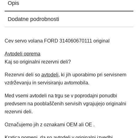
Opis
Dodatne podrobnosti
Cev servo volana FORD 314060670111 original
Avtodeli oprema
Kaj so originalni rezervni deli?
Rezervni deli so
avtodeli
, ki jih uporabimo pri servisnem
vzdrževanju in servisiranju avtomobila.
Med vsemi avtodeli na trgu se v poprodajni ponudbi
predvsem na pooblaščenih servisih vgrajujejo originalni
rezervni deli.
Označujemo jih z oznakami OEM ali OE .
Kratica pomeni, da so
avtodeli
v originalni izvedbi