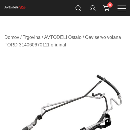
Skip
0
to
Prodaja rezervnih avtodelov
Avtodeli123.si
content
Domov
/
Trgovina
/
AVTODELI Ostalo
/ Cev servo volana
FORD 314060670111 original