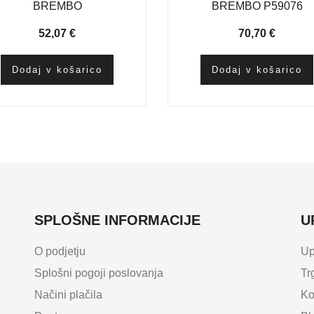
BREMBO
BREMBO P59076
52,07
€
70,70
€
Dodaj v košarico
Dodaj v košarico
SPLOŠNE INFORMACIJE
U
O podjetju
Up
Splošni pogoji poslovanja
Tr
Načini plačila
Ko