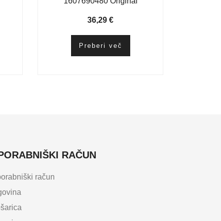
1607690480 Original
36,29
€
Preberi več
PORABNIŠKI RAČUN
orabniški račun
govina
šarica