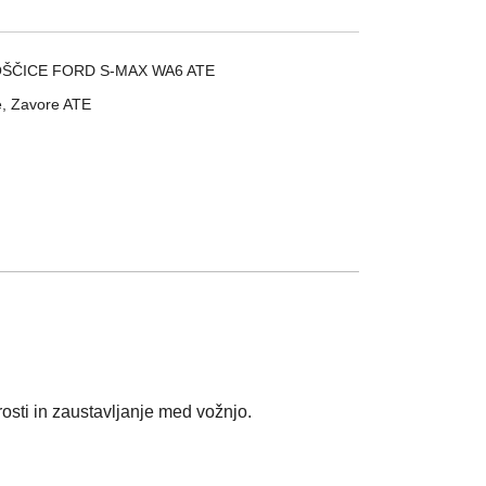
OŠČICE FORD S-MAX WA6 ATE
e
,
Zavore ATE
sti in zaustavljanje med vožnjo.