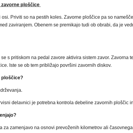
in zavorne ploščice
i osi. Priviti so na pestih koles. Zavorne ploščice pa so namešč
 med zaviranjem. Obenem se premikajo tudi ob obrabi, da je ved
e s pritiskom na pedal zavore aktivira sistem zavor. Zavorna tek
ce. Iste se ob tem približajo površini zavornih diskov.
e ploščice?
zdrževanja.
isni delavnici je potrebna kontrola debeline zavornih ploščic in
menjajo?
a za zamenjavo na osnovi prevoženih kilometrov ali časovnega