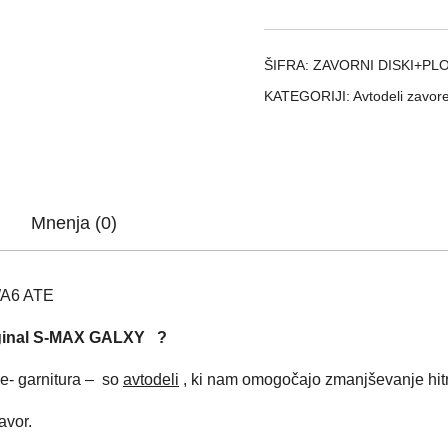
FORD
S-
MAX
ŠIFRA:
ZAVORNI DISKI+PL
WA6
KATEGORIJI:
Avtodeli zavor
ATE
količina
Mnenja (0)
A6 ATE
original S-MAX GALXY ?
ce- garnitura – so
avtodeli
, ki nam omogočajo zmanjševanje hitro
avor.