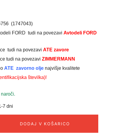
756 (1747043)
avtodeli FORD tudi na povezavi
Avtodeli FORD
čice tudi na povezavi
ATE zavore
ice tudi na povezavi
ZIMMERMANN
no
ATE zavorno olje
najvišje kvalitete
ntifikacijska številka)!
 naroči.
-7 dni
DODAJ V KOŠARICO
CE