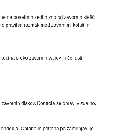
ene na posebnih sedlih znotraj zavornih klešč.
no pravilen razmak med zavornimi koluti in
očina preko zavornih valjev in čeljusti
 zavornih diskov. Kontrola se opravi vizualno.
 obdobja. Obraba in potreba po zamenjavi je