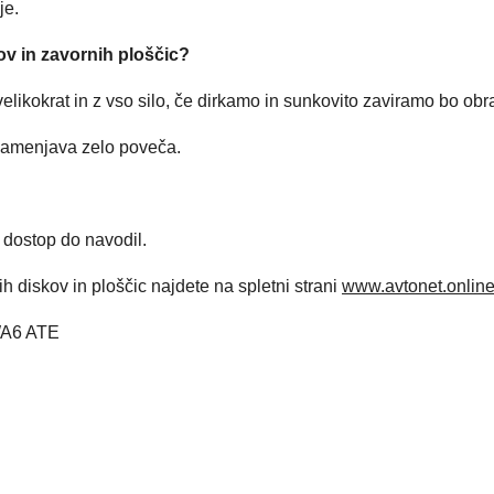
je.
ov in zavornih ploščic?
likokrat in z vso silo, če dirkamo in sunkovito zaviramo bo obr
zamenjava zelo poveča.
 dostop do navodil.
 diskov in ploščic najdete na spletni strani
www.avtonet.onlin
A6 ATE