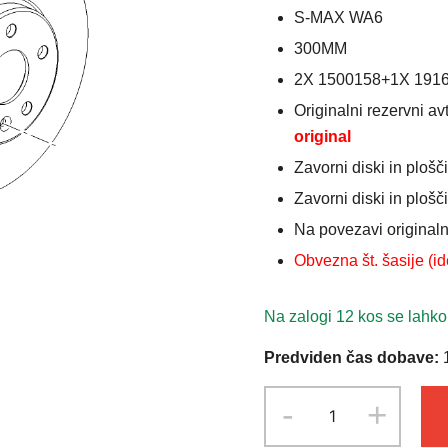
S-MAX WA6
300MM
2X 1500158+1X 1916
Originalni rezervni 
original
Zavorni diski in ploš
Zavorni diski in plošč
Na povezavi original
Obvezna št. šasije (ide
Na zalogi 12 kos se lahko
Predviden čas dobave:
1
ZAVORNI
-
+
DISKI+PLOŠČI