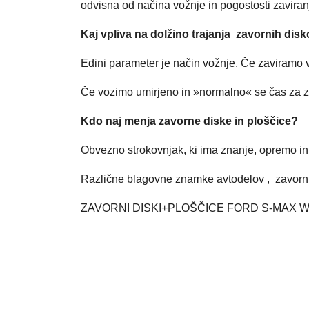
odvisna od načina vožnje in pogostosti zaviran
Kaj vpliva na dolžino trajanja zavornih disk
Edini parameter je način vožnje. Če zaviramo ve
Če vozimo umirjeno in »normalno« se čas za 
Kdo naj menja zavorne
diske in ploščice
?
Obvezno strokovnjak, ki ima znanje, opremo in
Različne blagovne znamke avtodelov , zavornih
ZAVORNI DISKI+PLOŠČICE FORD S-MAX W