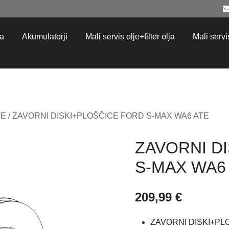
ja
Akumulatorji
Mali servis olje+filter olja
Mali servis 
TE
/ ZAVORNI DISKI+PLOŠČICE FORD S-MAX WA6 ATE
ZAVORNI D
S-MAX WA6
209,99
€
ZAVORNI DISKI+PL