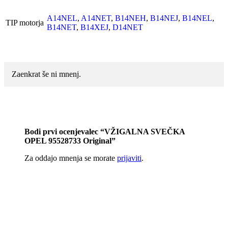
A14NEL
,
A14NET
,
B14NEH
,
B14NEJ
,
B14NEL
,
TIP motorja
B14NET
,
B14XEJ
,
D14NET
Zaenkrat še ni mnenj.
Bodi prvi ocenjevalec “VŽIGALNA SVEČKA
OPEL 95528733 Original”
Za oddajo mnenja se morate
prijaviti
.