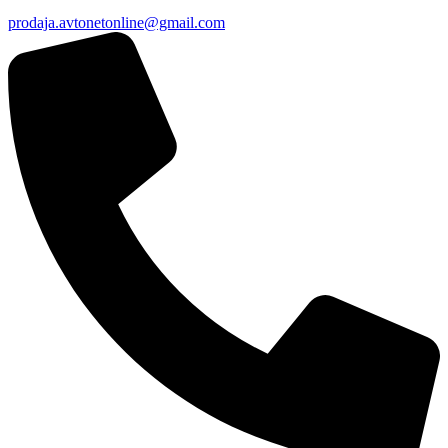
prodaja.avtonetonline@gmail.com