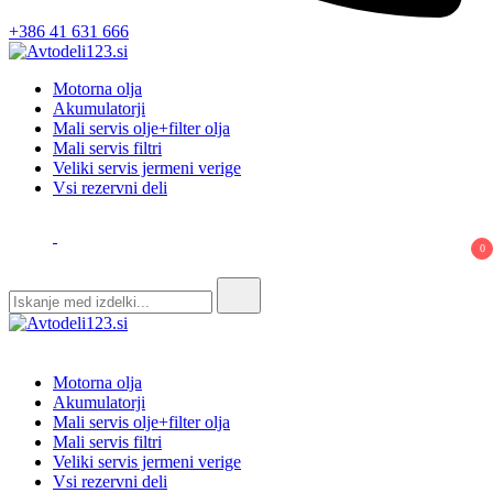
+386 41 631 666
Avtodeli123.si
Prodaja rezervnih avtodelov
Motorna olja
Akumulatorji
Mali servis olje+filter olja
Mali servis filtri
Veliki servis jermeni verige
Vsi rezervni deli
0
Search
for:
Avtodeli123.si
Prodaja rezervnih avtodelov
Motorna olja
Akumulatorji
Mali servis olje+filter olja
Mali servis filtri
Veliki servis jermeni verige
Vsi rezervni deli