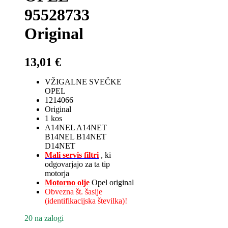
95528733
Original
13,01
€
VŽIGALNE SVEČKE
OPEL
1214066
Original
1 kos
A14NEL A14NET
B14NEL B14NET
D14NET
Mali servis filtri
, ki
odgovarjajo za ta tip
motorja
Motorno olje
Opel original
Obvezna št. šasije
(identifikacijska številka)!
20 na zalogi