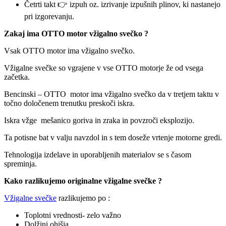
Četrti takt 👉 izpuh oz. izrivanje izpušnih plinov, ki nastanejo
pri izgorevanju.
Zakaj ima OTTO motor vžigalno svečko ?
Vsak OTTO motor ima vžigalno svečko.
Vžigalne svečke so vgrajene v vse OTTO motorje že od vsega
začetka.
Bencinski – OTTO motor ima vžigalno svečko da v tretjem taktu v
točno določenem trenutku preskoči iskra.
Iskra vžge mešanico goriva in zraka in povzroči eksplozijo.
Ta potisne bat v valju navzdol in s tem doseže vrtenje motorne gredi.
Tehnologija izdelave in uporabljenih materialov se s časom
spreminja.
Kako razlikujemo originalne vžigalne svečke ?
Vžigalne svečke
razlikujemo po :
Toplotni vrednosti- zelo važno
Dolžini ohišja