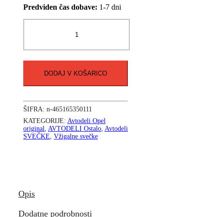
Predviden čas dobave:
1-7 dni
VŽIGALNA
SVEČKA
OPEL
95528733
Original
količina
DODAJ V KOŠARICO
ŠIFRA:
n-465165350111
KATEGORIJE:
Avtodeli Opel
original
,
AVTODELI Ostalo
,
Avtodeli
SVEČKE
,
Vžigalne svečke
Opis
Dodatne podrobnosti