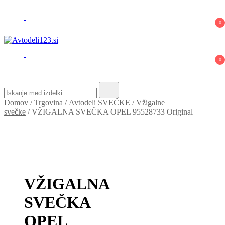
0
Avtodeli123.si
Prodaja rezervnih avtodelov
0
Search
for:
Domov
/
Trgovina
/
Avtodeli SVEČKE
/
Vžigalne
svečke
/ VŽIGALNA SVEČKA OPEL 95528733 Original
VŽIGALNA
SVEČKA
OPEL