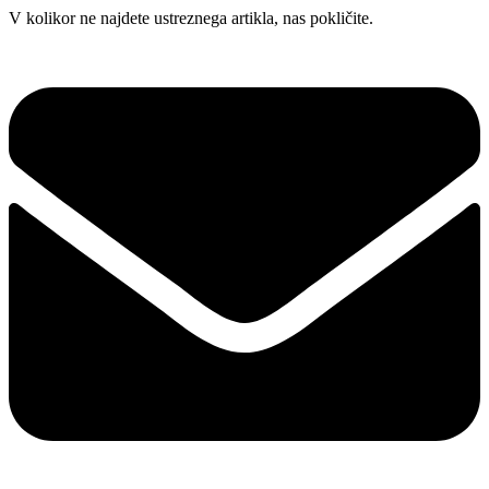
Skip
V kolikor ne najdete ustreznega artikla, nas pokličite.
to
content