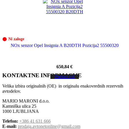
Ni zaloge
NOx senzor Opel Insignia A B20DTH Pozicija2 55500320
650,84
€
KONTAKTNE INFORMACIJE
Preberi več
Velika izbira originalnih (OE) in originalu enakovrednih rezervnih
avtodelov.
MARIO MARONI d.o.o.
Kamniška ulica 25
1000 LJUBLJANA
Telefon:
+386 41 631 666
E-mail:
prodaja.avtonetonline@gmail.com