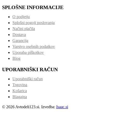
SPLOŠNE INFORMACIJE
O podjetju
Splošni pogoji poslovanja
Načini plačila
Dostava
Garancija
Varstvo osebnih podatkov
Uporaba piškotkov
Blog
UPORABNIŠKI RAČUN
Uporabniški račun
Trgovina
Košarica
Blagajna
© 2026 Avtodeli123.si. Izvedba:
Isaac.si