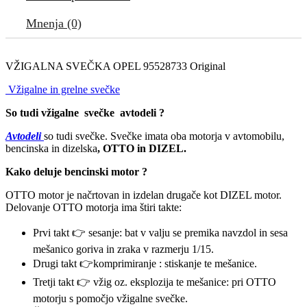
Mnenja (0)
VŽIGALNA SVEČKA OPEL 95528733 Original
Vžigalne in grelne svečke
So tudi vžigalne svečke avtodeli ?
Avtodeli
so tudi svečke. Svečke imata oba motorja v avtomobilu,
bencinska in dizelska
, OTTO in DIZEL.
Kako deluje bencinski motor ?
OTTO motor je načrtovan in izdelan drugače kot DIZEL motor.
Delovanje OTTO motorja ima štiri takte:
Prvi takt 👉 sesanje: bat v valju se premika navzdol in sesa
mešanico goriva in zraka v razmerju 1/15.
Drugi takt 👉komprimiranje : stiskanje te mešanice.
Tretji takt 👉 vžig oz. eksplozija te mešanice: pri OTTO
motorju s pomočjo vžigalne svečke.