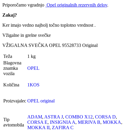
Priporočamo vgradnjo
Opel originalnih rezervnih delov
.
Zakaj?
Ker imajo vedno najbolj točno toplotno vrednost .
Vžigalne in grelne svečke
VŽIGALNA SVEČKA OPEL 95528733 Original
Teža
1 kg
Blagovna
znamka
OPEL
vozila
Količina
1KOS
Proizvajalec
OPEL original
ADAM
,
ASTRA J
,
COMBO X12
,
CORSA D
,
Tip
CORSA E
,
INSIGNIA A
,
MERIVA B
,
MOKKA
,
avtomobila
MOKKA II
,
ZAFIRA C