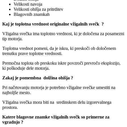
Velikosti navoja
Velikosti ohišja za pritrditev
Blagovnih znamkah
Kaj je toplotna vrednost originalne vžigalnih svečk ?
Vžigalna svečka ima toplotno vrednost, ki je določena za posamezni
tip motorja.
Toplotna vrednot pomeni, da je iskra, ki preskoči ob določenem
trenutku prave toplotne vrednosti.
Premočna toplota ob preskoku iskre povzroči prevročo eksplozijo,
ki poškoduje dele motorja.
Zakaj je pomembna dolžina ohišja ?
Pri načrtovanju motorja je potrebno vžigalne svečke umestiti na
najboljše mesto.
Vžigalna svečka mora biti na sredinskem delu izgorevalnega
prostora.
Katere blagovne znamke vžigalnih svečk so primerne za
vgradnjo ?