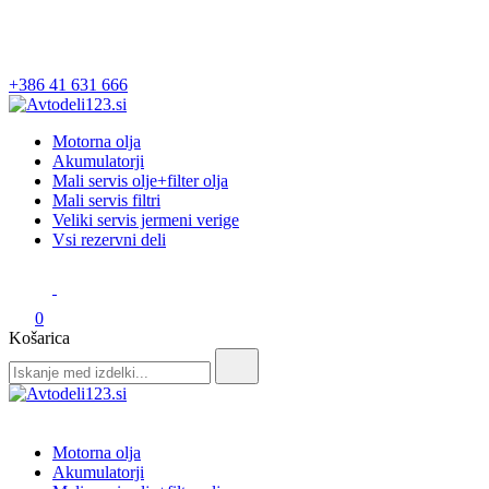
+386 41 631 666
Avtodeli123.si
Prodaja rezervnih avtodelov
Motorna olja
Akumulatorji
Mali servis olje+filter olja
Mali servis filtri
Veliki servis jermeni verige
Vsi rezervni deli
0
Košarica
Search
for:
Avtodeli123.si
Prodaja rezervnih avtodelov
Motorna olja
Akumulatorji