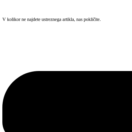
Skip
V kolikor ne najdete ustreznega artikla, nas pokličite.
to
content