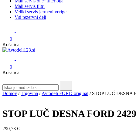
Mali servis olje+filter olja
Mali servis filtri
Veliki servis jermeni verige
Vsi rezervni deli
0
Košarica
Avtodeli123.si
Prodaja rezervnih avtodelov
0
Košarica
Search
for:
Domov
/
Trgovina
/
Avtodeli FORD original
/ STOP LUČ DESNA FO
STOP LUČ DESNA FORD 242926
290,73
€