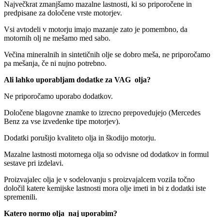
Največkrat zmanjšamo mazalne lastnosti, ki so priporočene in
predpisane za določene vrste motorjev.
Vsi avtodeli v motorju imajo mazanje zato je pomembno, da
motornih olj ne mešamo med sabo.
Večina mineralnih in sintetičnih olje se dobro meša, ne priporočamo
pa mešanja, če ni nujno potrebno.
Ali lahko uporabljam dodatke za VAG olja?
Ne priporočamo uporabo dodatkov.
Določene blagovne znamke to izrecno prepovedujejo (Mercedes
Benz za vse izvedenke tipe motorjev).
Dodatki porušijo kvaliteto olja in škodijo motorju.
Mazalne lastnosti motornega olja so odvisne od dodatkov in formul
sestave pri izdelavi.
Proizvajalec olja je v sodelovanju s proizvajalcem vozila točno
določil katere kemijske lastnosti mora olje imeti in bi z dodatki iste
spremenili.
Katero normo olja naj uporabim?