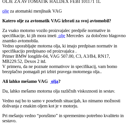
OLJE ZA AVTOMATIK HALDEX FEBI 101171 1L
olje
za atomatski menjlnaik VAG
Katero olje za avtomatik VAG izbrati za svoj avtomobil?
Za vsako motorno vozilo proizvajalec predpiše normative in
specifikacije, ki jih mora imeti
olje
Mercedes za določeno blagovno
znamko avtomobila.
Vedno uporabljajte motorna olja, ki imajo predpisan normativ in
specifikacijo predpisano od proizvajalca .
Primer BMW longlife-04, VAG 507.00, C3, A3/B4, RN17,
MB229.52, Dexos 2 itd.
V primeru, da ne poznate normativov in specifikacij, vam bomo
brezplačno pomagali pri izbiri pravega motornega olja..
Ali lahko mešamo VAG
olja
?
Da, lahko mešamo motorna olja različnih viskoznosti in sestav.
Vedno naj bo to samo v posebnih situacijah, ko nimamo možnosti
dolivanja z enakim oljem kot je v motorju.
Pri mešanju vedno “porušimo” in spremenimo potrebno kvaliteto in
sestavo.