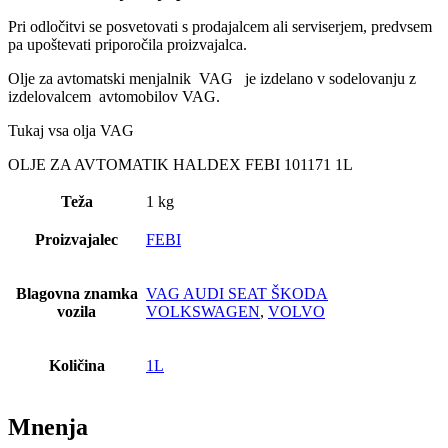
Pri odločitvi se posvetovati s prodajalcem ali serviserjem, predvsem
pa upoštevati priporočila proizvajalca.
Olje za avtomatski menjalnik VAG je izdelano v sodelovanju z
izdelovalcem avtomobilov VAG.
Tukaj vsa olja VAG
OLJE ZA AVTOMATIK HALDEX FEBI 101171 1L
Teža
1 kg
Proizvajalec
FEBI
Blagovna znamka
VAG AUDI SEAT ŠKODA
vozila
VOLKSWAGEN
,
VOLVO
Količina
1L
Mnenja