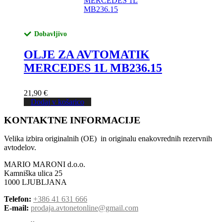
Dobavljivo
OLJE ZA AVTOMATIK
MERCEDES 1L MB236.15
21,90
€
Dodaj v košarico
KONTAKTNE INFORMACIJE
Velika izbira originalnih (OE) in originalu enakovrednih rezervnih
avtodelov.
MARIO MARONI d.o.o.
Kamniška ulica 25
1000 LJUBLJANA
Telefon:
+386 41 631 666
E-mail:
prodaja.avtonetonline@gmail.com