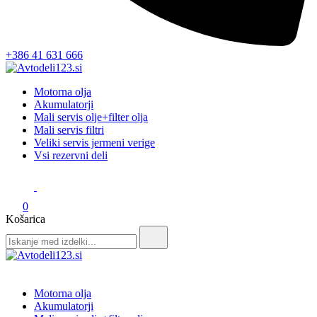
+386 41 631 666
Avtodeli123.si
Prodaja rezervnih avtodelov
Motorna olja
Akumulatorji
Mali servis olje+filter olja
Mali servis filtri
Veliki servis jermeni verige
Vsi rezervni deli
0
Košarica
Search
for:
Avtodeli123.si
Prodaja rezervnih avtodelov
Motorna olja
Akumulatorji