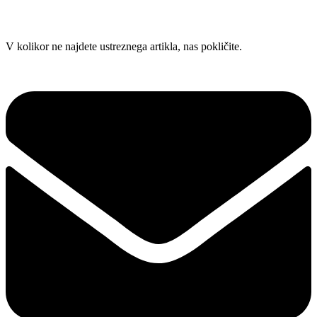
Skip
V kolikor ne najdete ustreznega artikla, nas pokličite.
to
content