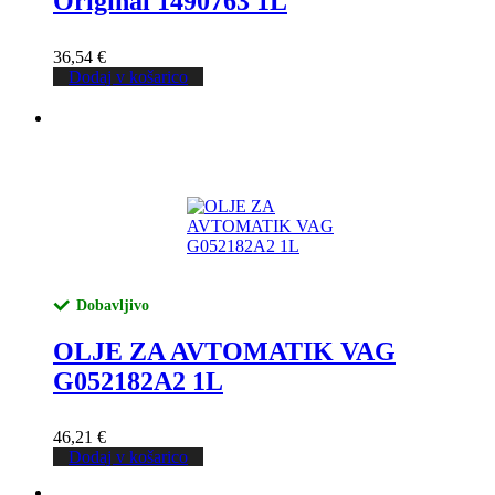
Original 1490763 1L
36,54
€
Dodaj v košarico
Dobavljivo
OLJE ZA AVTOMATIK VAG
G052182A2 1L
46,21
€
Dodaj v košarico