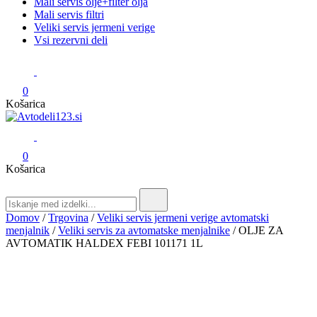
Mali servis olje+filter olja
Mali servis filtri
Veliki servis jermeni verige
Vsi rezervni deli
0
Košarica
Avtodeli123.si
Prodaja rezervnih avtodelov
0
Košarica
Search
for:
Domov
/
Trgovina
/
Veliki servis jermeni verige avtomatski
menjalnik
/
Veliki servis za avtomatske menjalnike
/ OLJE ZA
AVTOMATIK HALDEX FEBI 101171 1L