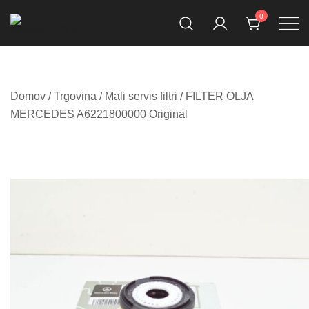
Skip
0
to
content
Prodaja rezervnih avtodelov
Avtodeli123.si
Domov
/
Trgovina
/
Mali servis filtri
/ FILTER OLJA
MERCEDES A6221800000 Original