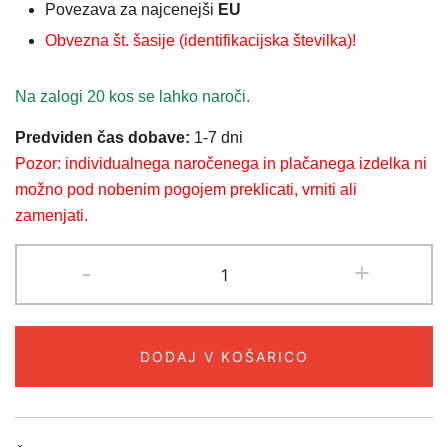
Povezava za najcenejši
EU
Obvezna št. šasije (identifikacijska številka)!
Na zalogi 20 kos se lahko naroči.
Predviden čas dobave:
1-7 dni
Pozor: individualnega naročenega in plačanega izdelka ni
možno pod nobenim pogojem preklicati, vrniti ali
zamenjati.
FILTER
-
+
OLJA
MERCEDES
A6221800000
DODAJ V KOŠARICO
Original
količina