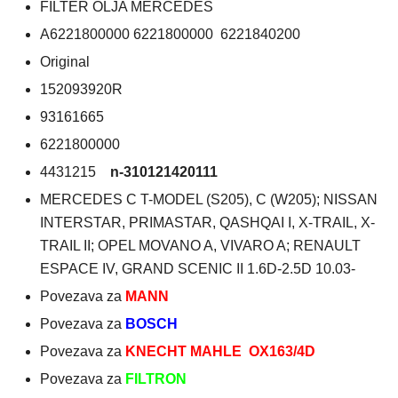
FILTER OLJA MERCEDES
A6221800000 6221800000 6221840200
Original
152093920R
93161665
6221800000
4431215
n-310121420111
MERCEDES C T-MODEL (S205), C (W205); NISSAN
INTERSTAR, PRIMASTAR, QASHQAI I, X-TRAIL, X-
TRAIL II; OPEL MOVANO A, VIVARO A; RENAULT
ESPACE IV, GRAND SCENIC II 1.6D-2.5D 10.03-
Povezava za
MANN
Povezava za
BOSCH
Povezava za
KNECHT MAHLE OX163/4D
Povezava za
FILTRON