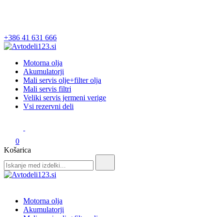
+386 41 631 666
Avtodeli123.si
Prodaja rezervnih avtodelov
Motorna olja
Akumulatorji
Mali servis olje+filter olja
Mali servis filtri
Veliki servis jermeni verige
Vsi rezervni deli
0
Košarica
Search
for:
Avtodeli123.si
Prodaja rezervnih avtodelov
Motorna olja
Akumulatorji