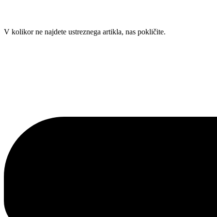
Skip
V kolikor ne najdete ustreznega artikla, nas pokličite.
to
content