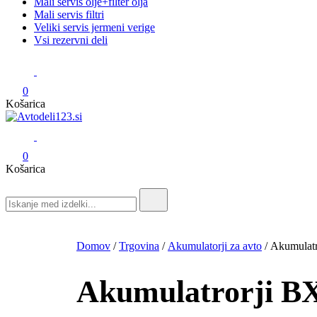
Mali servis olje+filter olja
Mali servis filtri
Veliki servis jermeni verige
Vsi rezervni deli
0
Košarica
Avtodeli123.si
Prodaja rezervnih avtodelov
0
Košarica
Search
for:
Domov
/
Trgovina
/
Akumulatorji za avto
/ Akumulatr
Akumulatrorji B