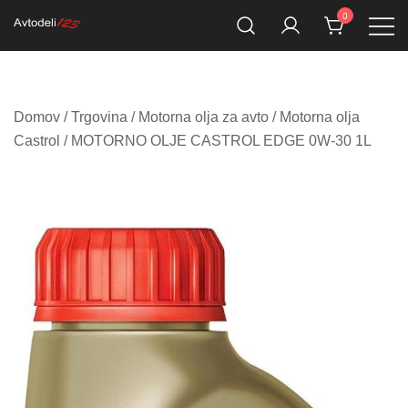
Skip
0
to
Prodaja rezervnih avtodelov
Avtodeli123.si
content
Domov
/
Trgovina
/
Motorna olja za avto
/
Motorna olja
Castrol
/ MOTORNO OLJE CASTROL EDGE 0W-30 1L