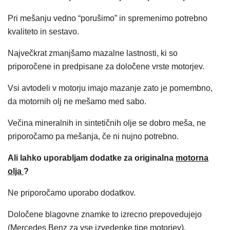
Pri mešanju vedno “porušimo” in spremenimo potrebno
kvaliteto in sestavo.
Največkrat zmanjšamo mazalne lastnosti, ki so
priporočene in predpisane za določene vrste motorjev.
Vsi avtodeli v motorju imajo mazanje zato je pomembno,
da motornih olj ne mešamo med sabo.
Večina mineralnih in sintetičnih olje se dobro meša, ne
priporočamo pa mešanja, če ni nujno potrebno.
Ali lahko uporabljam dodatke za originalna
motorna
olja
?
Ne priporočamo uporabo dodatkov.
Določene blagovne znamke to izrecno prepovedujejo
(Mercedes Benz za vse izvedenke tipe motorjev).