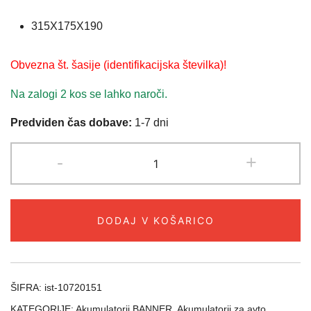
315X175X190
Obvezna št. šasije (identifikacijska številka)!
Na zalogi 2 kos se lahko naroči.
Predviden čas dobave:
1-7 dni
AKUMULATOR
-
+
BANNER
84Ah
760A
DODAJ V KOŠARICO
D+
POWER
BULL
količina
ŠIFRA:
ist-10720151
KATEGORIJE:
Akumulatorji BANNER
,
Akumulatorji za avto
,