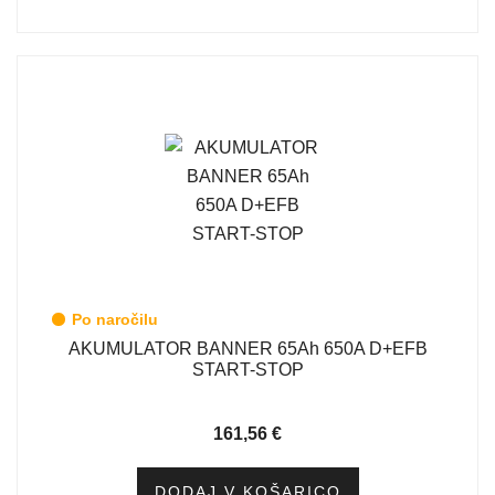
Po naročilu
AKUMULATOR BANNER 65Ah 650A D+EFB
START-STOP
161,56
€
DODAJ V KOŠARICO