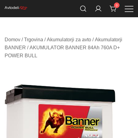
Skip
0
to
Prodaja rezervnih avtodelov
Avtodeli123.si
content
Domov
/
Trgovina
/
Akumulatorji za avto
/
Akumulatorji
BANNER
/ AKUMULATOR BANNER 84Ah 760A D+
POWER BULL