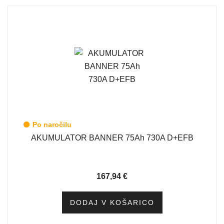
Po naročilu
AKUMULATOR BANNER 75Ah 730A D+EFB
167,94
€
DODAJ V KOŠARICO