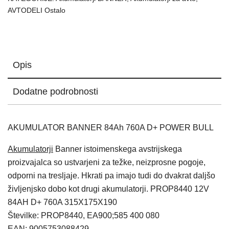
AVTODELI Ostalo
Opis
Dodatne podrobnosti
AKUMULATOR BANNER 84Ah 760A D+ POWER BULL
Akumulatorji
Banner istoimenskega avstrijskega
proizvajalca so ustvarjeni za težke, neizprosne pogoje,
odporni na tresljaje. Hkrati pa imajo tudi do dvakrat daljšo
življenjsko dobo kot drugi akumulatorji. PROP8440 12V
84AH D+ 760A 315X175X190
Številke: PROP8440, EA900;585 400 080
EAN: 9005753088429