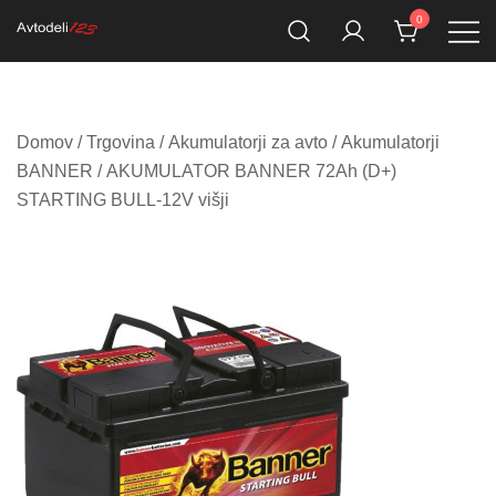
Skip
0
to
Prodaja rezervnih avtodelov
Avtodeli123.si
content
Domov
/
Trgovina
/
Akumulatorji za avto
/
Akumulatorji
BANNER
/ AKUMULATOR BANNER 72Ah (D+)
STARTING BULL-12V višji