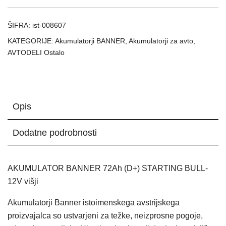
12V
višji
ŠIFRA:
ist-008607
količina
KATEGORIJE:
Akumulatorji BANNER
,
Akumulatorji za avto
,
AVTODELI Ostalo
Opis
Dodatne podrobnosti
AKUMULATOR BANNER 72Ah (D+) STARTING BULL-
12V višji
Akumulatorji Banner istoimenskega avstrijskega
proizvajalca so ustvarjeni za težke, neizprosne pogoje,