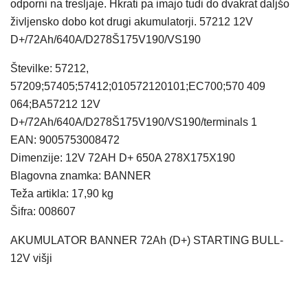
odporni na tresljaje. Hkrati pa imajo tudi do dvakrat daljšo
življensko dobo kot drugi akumulatorji. 57212 12V
D+/72Ah/640A/D278Š175V190/VS190
Številke: 57212,
57209;57405;57412;010572120101;EC700;570 409
064;BA57212 12V
D+/72Ah/640A/D278Š175V190/VS190/terminals 1
EAN: 9005753008472
Dimenzije: 12V 72AH D+ 650A 278X175X190
Blagovna znamka: BANNER
Teža artikla: 17,90 kg
Šifra: 008607
AKUMULATOR BANNER 72Ah (D+) STARTING BULL-
12V višji