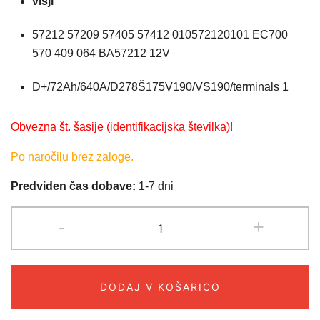
višji
57212 57209 57405 57412 010572120101 EC700
570 409 064 BA57212 12V
D+/72Ah/640A/D278Š175V190/VS190/terminals 1
Obvezna št. šasije (identifikacijska številka)!
Po naročilu brez zaloge.
Predviden čas dobave:
1-7 dni
AKUMULATOR
-
+
BANNER
72Ah
(D+)
DODAJ V KOŠARICO
STARTING
BULL-