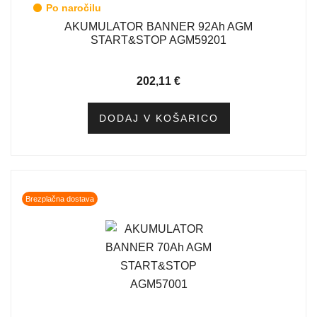
Po naročilu
AKUMULATOR BANNER 92Ah AGM
START&STOP AGM59201
202,11
€
DODAJ V KOŠARICO
Brezplačna dostava