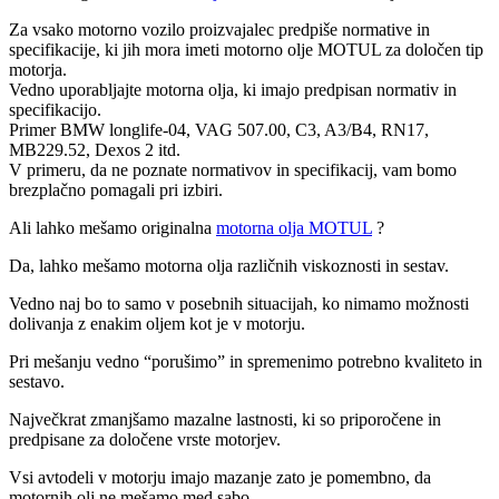
Za vsako motorno vozilo proizvajalec predpiše normative in
specifikacije, ki jih mora imeti motorno olje MOTUL za določen tip
motorja.
Vedno uporabljajte motorna olja, ki imajo predpisan normativ in
specifikacijo.
Primer BMW longlife-04, VAG 507.00, C3, A3/B4, RN17,
MB229.52, Dexos 2 itd.
V primeru, da ne poznate normativov in specifikacij, vam bomo
brezplačno pomagali pri izbiri.
Ali lahko mešamo originalna
motorna olja MOTUL
?
Da, lahko mešamo motorna olja različnih viskoznosti in sestav.
Vedno naj bo to samo v posebnih situacijah, ko nimamo možnosti
dolivanja z enakim oljem kot je v motorju.
Pri mešanju vedno “porušimo” in spremenimo potrebno kvaliteto in
sestavo.
Največkrat zmanjšamo mazalne lastnosti, ki so priporočene in
predpisane za določene vrste motorjev.
Vsi avtodeli v motorju imajo mazanje zato je pomembno, da
motornih olj ne mešamo med sabo.