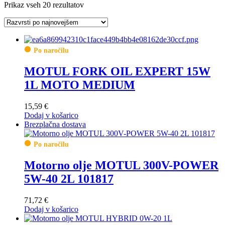
Razvrščeno
Prikaz vseh 20 rezultatov
po
datumu
Po naročilu
MOTUL FORK OIL EXPERT 15W
1L MOTO MEDIUM
15,59
€
Dodaj v košarico
Brezplačna dostava
Po naročilu
Motorno olje MOTUL 300V-POWER
5W-40 2L 101817
71,72
€
Dodaj v košarico