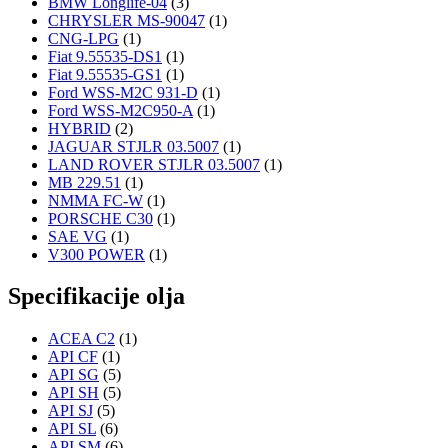
BMW Longlife-04
(3)
CHRYSLER MS-90047
(1)
CNG-LPG
(1)
Fiat 9.55535-DS1
(1)
Fiat 9.55535-GS1
(1)
Ford WSS-M2C 931-D
(1)
Ford WSS-M2C950-A
(1)
HYBRID
(2)
JAGUAR STJLR 03.5007
(1)
LAND ROVER STJLR 03.5007
(1)
MB 229.51
(1)
NMMA FC-W
(1)
PORSCHE C30
(1)
SAE VG
(1)
V300 POWER
(1)
Specifikacije olja
ACEA C2
(1)
API CF
(1)
API SG
(5)
API SH
(5)
API SJ
(5)
API SL
(6)
API SM
(6)