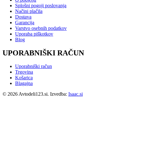
Splošni pogoji poslovanja
Načini plačila
Dostava
Garancija
Varstvo osebnih podatkov
Uporaba piškotkov
Blog
UPORABNIŠKI RAČUN
Uporabniški račun
Trgovina
Košarica
Blagajna
© 2026 Avtodeli123.si. Izvedba:
Isaac.si