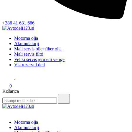
+386 41 631 666
Avtodeli123.si
Prodaja rezervnih avtodelov
Motorna olja
Akumulatorji
Mali servis olje+filter olja
Mali servis filtri
Veliki servis jermeni verige
Vsi rezervni deli
0
Košarica
Search
for:
Avtodeli123.si
Prodaja rezervnih avtodelov
Motorna olja
Akumulatorji