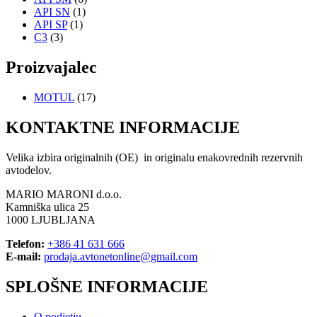
API SN
(1)
API SP
(1)
C3
(3)
Proizvajalec
MOTUL
(17)
KONTAKTNE INFORMACIJE
Velika izbira originalnih (OE) in originalu enakovrednih rezervnih
avtodelov.
MARIO MARONI d.o.o.
Kamniška ulica 25
1000 LJUBLJANA
Telefon:
+386 41 631 666
E-mail:
prodaja.avtonetonline@gmail.com
SPLOŠNE INFORMACIJE
O podjetju