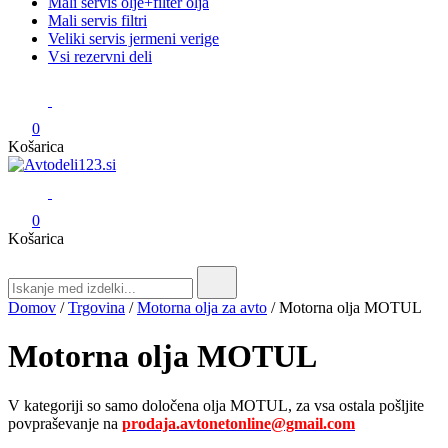
Mali servis olje+filter olja
Mali servis filtri
Veliki servis jermeni verige
Vsi rezervni deli
0
Košarica
Avtodeli123.si
Prodaja rezervnih avtodelov
0
Košarica
Search
for:
Domov
/
Trgovina
/
Motorna olja za avto
/ Motorna olja MOTUL
Motorna olja MOTUL
V kategoriji so samo določena olja MOTUL, za vsa ostala pošljite
povpraševanje na
prodaja.avtonetonline@gmail.com