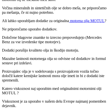
Večina mineralnih in sintetičnih olje se dobro meša, ne priporočamo
pa mešanja, če ni nujno potrebno.
Ali lahko uporabljam dodatke za originalna
motorna olja MOTUL
?
Ne priporočamo uporabo dodatkov.
Določene blagovne znamke to izrecno prepovedujejo (Mercedes
Benz za vse izvedenke tipe motorjev).
Dodatki porušijo kvaliteto olja in škodijo motorju.
Mazalne lastnosti motornega olja so odvisne od dodatkov in formul
sestave pri izdelavi.
Proizvajalec olja je v sodelovanju s proizvajalcem vozila točno
določil katere kemijske lastnosti mora olje imeti in bi z dodatki iste
spremenili.
Katero viskoznost naj uporabim med originalnimi motornimi olji
MOTUL ?
Viskoznost je za uporabo v našem delu Evrope najmanj pomemben
dejavnik.