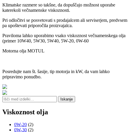
Klimatske razmere so takšne, da dopuščajo možnost uporabe
katerekoli večnamenske viskoznosti.
Pri odločitvi se posvetovati s prodajalcem ali serviserjem, predvsem
pa upoštevati priporočila proizvajalca.
Praviloma lahko uporabimo vsako viskoznost večnamenskega olja
(primer 10W40, 5W30, 5W40, 5W-20, 0W-60
Motorna olja MOTUL
Posredujte nam št. šasije, tip motorja in kW, da vam lahko
pripravimo ponudbo.
Išči:
Iskanje
Viskoznost olja
0W-20
(2)
0W-30
(2)