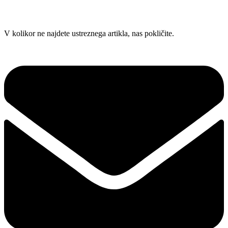
Skip
V kolikor ne najdete ustreznega artikla, nas pokličite.
to
content